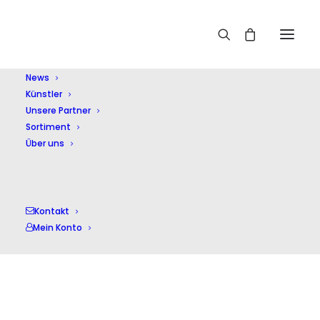
Home
Tschaikowsky,I.P.
News
Künstler
Unsere Partner
Sortiment
Über uns
Tschaikowsky,I.P.
Kontakt
Mein Konto
Einzelnes Ergebnis wird angezeigt