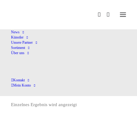
Home
Stanchinsky,A.
News
Künstler
Unsere Partner
Sortiment
Über uns
Kontakt
Stanchinsky,A.
Mein Konto
Einzelnes Ergebnis wird angezeigt