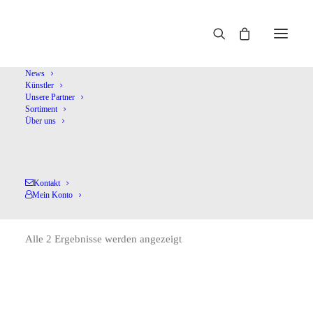
Home
Pleyel,I.
News
Künstler
Unsere Partner
Sortiment
Über uns
Kontakt
Pleyel,I.
Mein Konto
Alle 2 Ergebnisse werden angezeigt
Nach
Aktualität
sortiert