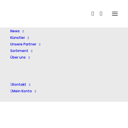
Home
Piazzolla
News
Künstler
Unsere Partner
Sortiment
Über uns
Piazzolla
Kontakt
Mein Konto
Einzelnes Ergebnis wird angezeigt