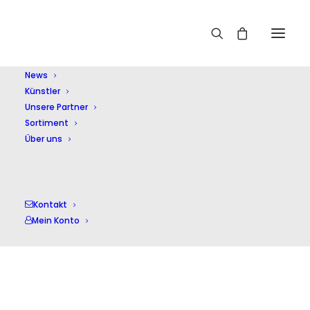
Home
Merchand,A.
News
Künstler
Unsere Partner
Sortiment
Über uns
Merchand,A.
Kontakt
Mein Konto
Einzelnes Ergebnis wird angezeigt