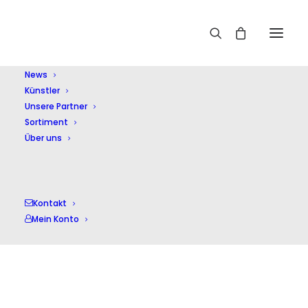
Home
Mendelssohn,F.
News
Künstler
Unsere Partner
Sortiment
Über uns
Mendelssohn,F.
Kontakt
Mein Konto
Einzelnes Ergebnis wird angezeigt