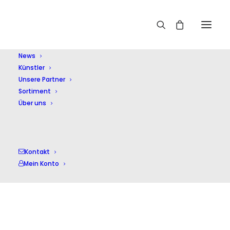
Home
Mayer,E.
News
Künstler
Unsere Partner
Sortiment
Über uns
Mayer,E.
Kontakt
Mein Konto
Einzelnes Ergebnis wird angezeigt