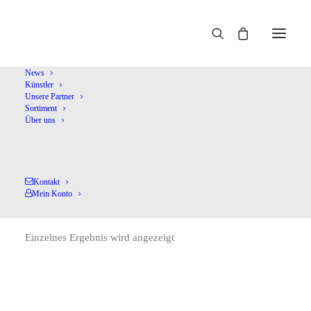
Home
Janson
News
Künstler
Unsere Partner
Sortiment
Über uns
Kontakt
Janson
Mein Konto
Einzelnes Ergebnis wird angezeigt