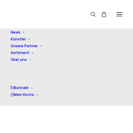
Home
Janacek,L.
News
Künstler
Unsere Partner
Sortiment
Über uns
Janacek,L.
Kontakt
Mein Konto
Alle 2 Ergebnisse werden angezeigt
Nach
Aktualität
sortiert