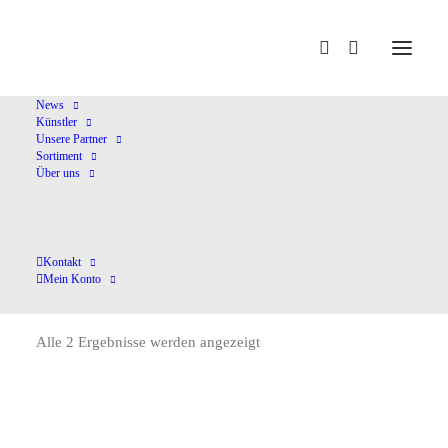
Home
Hildegard von Bingen
News
Künstler
Unsere Partner
Sortiment
Über uns
Kontakt
Hildegard von Bingen
Mein Konto
Alle 2 Ergebnisse werden angezeigt
Nach
Aktualität
sortiert