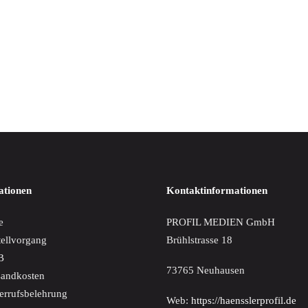
IN DEN WARENKORB
 beseligend-Fanny Hensel/Clara Schumann
€
ationen
Kontaktinformationen
e
PROFIL MEDIEN GmbH
tellvorgang
Brühlstrasse 18
B
73765 Neuhausen
sandkosten
errufsbelehrung
Web:
https://haensslerprofil.de