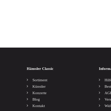
Weltmusik
Werkausgaben / Boxen
Oh wie
17,00
Hänssler Classic
Inform
Sortiment
Hilf
Künstler
Bes
Konzerte
AG
Blog
Ver
Kontakt
Wid