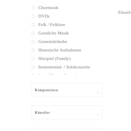
Chormusik
Einzel
DVDs
Folk / Folklore
Geistliche Musik
Gemeindelieder
Historische Aufnahmen
Hörspiel (Family)
Instrumental- / Solokonzerte
Jazz / Blues / Gospel
Kammermusik (instrumental)
Komponisten
Kammermusik (vokal) / Lied
Klassik Crossover
Musical
Künstler
Oper
Oper / Operette