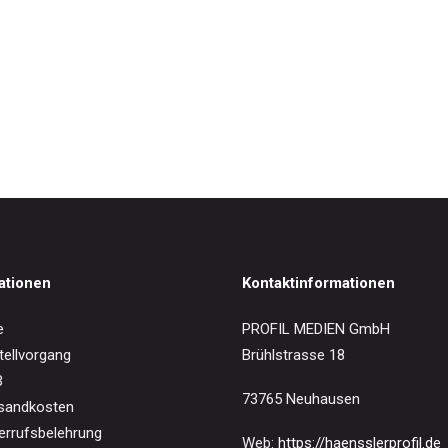
IN DEN WARENKORB
n Grädener/ Mathilde Kralik von Me
0
€
ationen
Kontaktinformationen
e
PROFIL MEDIEN GmbH
tellvorgang
Brühlstrasse 18
B
73765 Neuhausen
sandkosten
errufsbelehrung
Web:
https://haensslerprofil.de