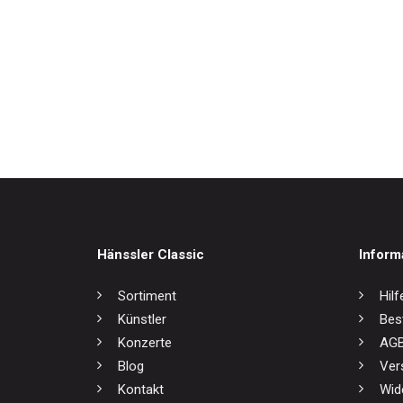
Weltmusik
Werkausgaben / Boxen
Herman
17,0
Hänssler Classic
Inform
Sortiment
Hilf
Künstler
Bes
Konzerte
AG
Blog
Ver
Kontakt
Wid