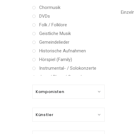
Chormusik
Einzel
DVDs
Folk / Folklore
Geistliche Musik
Gemeindelieder
Historische Aufnahmen
Hörspiel (Family)
Instrumental- / Solokonzerte
Jazz / Blues / Gospel
Kammermusik (instrumental)
Komponisten
Kammermusik (vokal) / Lied
Klassik Crossover
Musical
Künstler
Oper
Oper / Operette