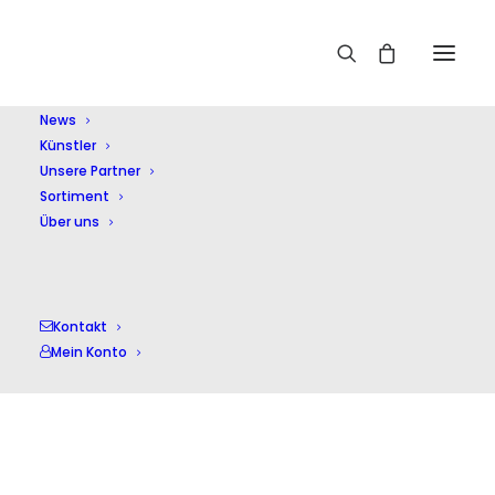
Home
Glasunov,A.K.
News
Künstler
Unsere Partner
Sortiment
Über uns
Glasunov,A.K.
Kontakt
Mein Konto
Einzelnes Ergebnis wird angezeigt