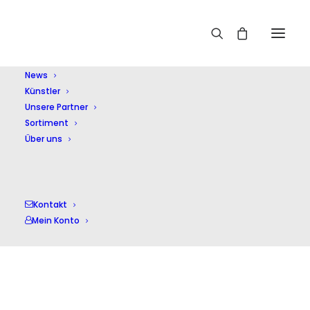
Home
Dlugoraj,A
News
Künstler
Unsere Partner
Sortiment
Über uns
Dlugoraj,A
Kontakt
Mein Konto
Einzelnes Ergebnis wird angezeigt