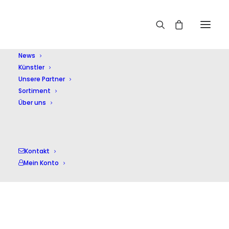
Home
Brambach,C.J.
News
Künstler
Unsere Partner
Sortiment
Über uns
Brambach,C.J.
Kontakt
Mein Konto
Einzelnes Ergebnis wird angezeigt