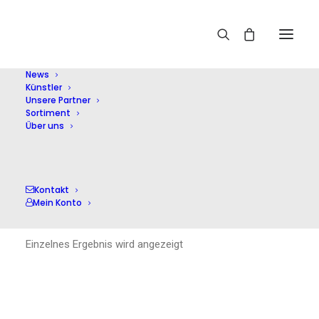
Home
Bolling,C.
News
Künstler
Unsere Partner
Sortiment
Über uns
Bolling,C.
Kontakt
Mein Konto
Einzelnes Ergebnis wird angezeigt