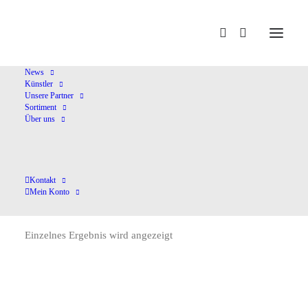
Home
Boellmann,L.
News
Künstler
Unsere Partner
Sortiment
Über uns
Kontakt
Boellmann,L.
Mein Konto
Einzelnes Ergebnis wird angezeigt