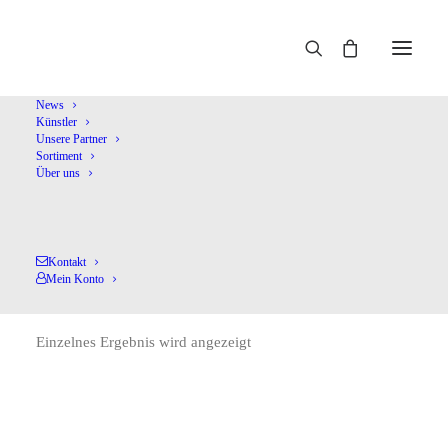
Home
Barrios,A.
News
Künstler
Unsere Partner
Sortiment
Über uns
Kontakt
Barrios,A.
Mein Konto
Einzelnes Ergebnis wird angezeigt