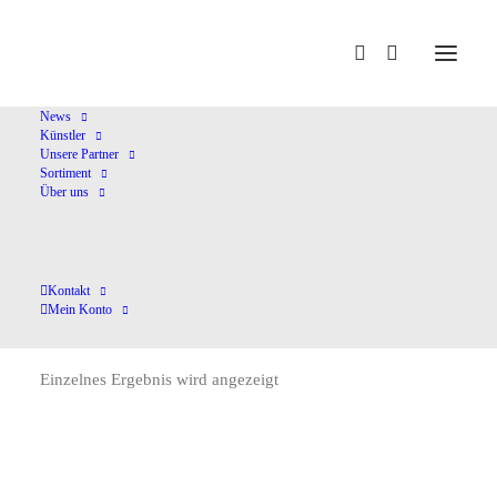
Home
Bardesio
News
Künstler
Unsere Partner
Sortiment
Über uns
Kontakt
Bardesio
Mein Konto
Einzelnes Ergebnis wird angezeigt