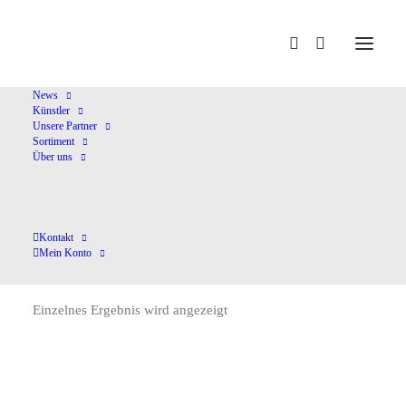
Home
Balakirev,M.A.
News
Künstler
Unsere Partner
Sortiment
Über uns
Kontakt
Balakirev,M.A.
Mein Konto
Einzelnes Ergebnis wird angezeigt