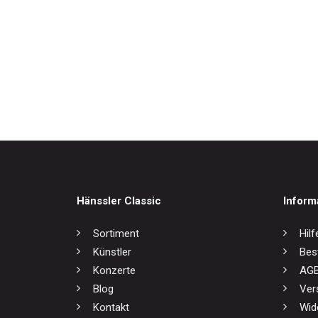
Weltmusik
Werkausgaben / Boxen
Bach`s
17,0
Hänssler Classic
Inform
Sortiment
Hilf
Künstler
Bes
Konzerte
AG
Blog
Ver
Kontakt
Wid