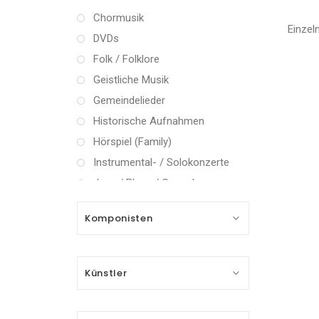
Chormusik
Einzel
DVDs
Folk / Folklore
Geistliche Musik
Gemeindelieder
Historische Aufnahmen
Hörspiel (Family)
Instrumental- / Solokonzerte
Jazz / Blues / Gospel
Kammermusik (instrumental)
Komponisten
Kammermusik (vokal) / Lied
Klassik Crossover
Musical
Künstler
Oper
Oper / Operette