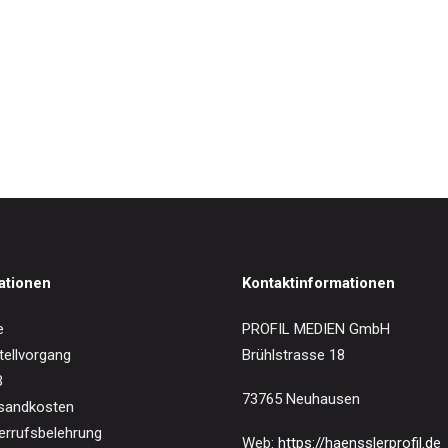
IN DEN WARENKORB
 Family-Choral Motets
0
€
ationen
Kontaktinformationen
e
PROFIL MEDIEN GmbH
tellvorgang
Brühlstrasse 18
B
73765 Neuhausen
sandkosten
errufsbelehrung
Web:
https://haensslerprofil.de