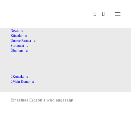
Home
Auber,D
News
Künstler
Unsere Partner
Sortiment
Über uns
Kontakt
Auber,D
Mein Konto
Einzelnes Ergebnis wird angezeigt