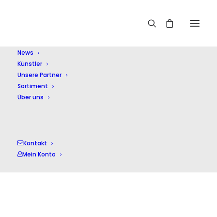
Home
Abel,Karl Friedrich
News
Künstler
Unsere Partner
Sortiment
Über uns
Abel,Karl Friedrich
Kontakt
Mein Konto
Einzelnes Ergebnis wird angezeigt