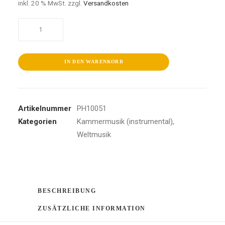
inkl. 20 % MwSt.
zzgl.
Versandkosten
Spanische
Musik
Für
Gitarre
IN DEN WARENKORB
Und
Streichquartett
Menge
Artikelnummer
PH10051
Kategorien
Kammermusik (instrumental)
,
Weltmusik
BESCHREIBUNG
ZUSÄTZLICHE INFORMATION