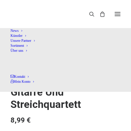
Home
Shop
Kammermusik (instrumental)
Spanische
Musik Für Gitarre Und Streichquartett
News
Künstler
Unsere Partner
Sortiment
Über uns
Spanische Musik Für
Kontakt
Mein Konto
Gitarre Und
Streichquartett
8,99
€