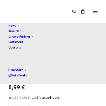
Home
Shop
Kammermusik (instrumental)
Sinfonie
15/Klaviertrios
News
Künstler
Unsere Partner
Sortiment
Über uns
Sinfonie
Kontakt
15/Klaviertrios
Mein Konto
8,99
€
inkl. 20 % MwSt.
zzgl.
Versandkosten