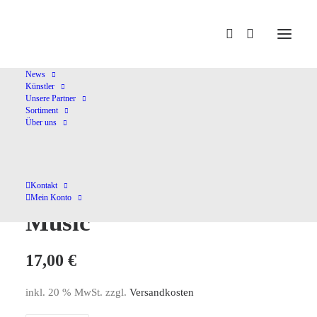
Home
Shop
Kammermusik (instrumental)
Robert Kahn-
Chamber Music
News
Künstler
Unsere Partner
Sortiment
Über uns
Robert Kahn-Chamber
Kontakt
Mein Konto
Music
17,00
€
inkl. 20 % MwSt.
zzgl.
Versandkosten