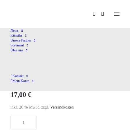
Home
Shop
Kammermusik (instrumental)
Oda Para Un
Hippie
News
Künstler
Unsere Partner
Sortiment
Über uns
Oda Para Un Hippie
Kontakt
Mein Konto
17,00
€
inkl. 20 % MwSt.
zzgl.
Versandkosten
Oda
Para