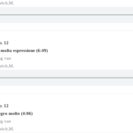
höch,M.
p. 12
 molta espressione (6:49)
ig van
höch,M.
p. 12
egro molto (4:06)
ig van
höch,M.