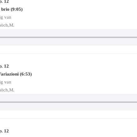
p. 12
 brio (9:05)
ig van
höch,M.
p. 12
ariazioni (6:53)
ig van
höch,M.
p. 12