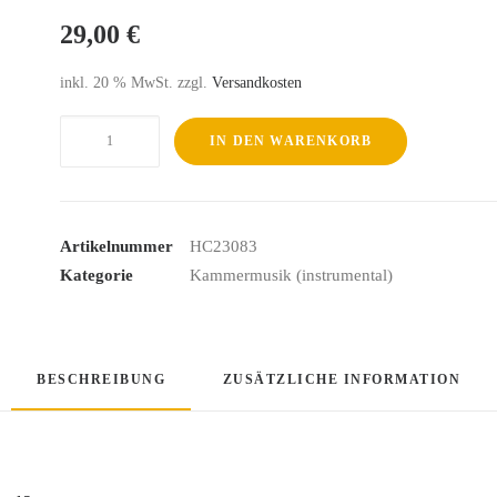
29,00
€
inkl. 20 % MwSt.
zzgl.
Versandkosten
Beethoven
IN DEN WARENKORB
Complete
Violin
Sonatas
Menge
Artikelnummer
HC23083
Kategorie
Kammermusik (instrumental)
BESCHREIBUNG
ZUSÄTZLICHE INFORMATION