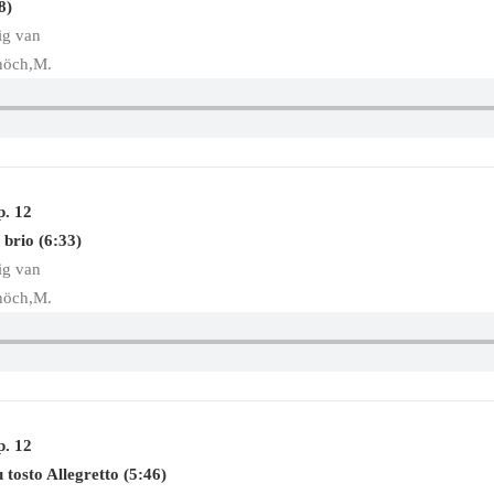
8)
ig van
höch,M.
p. 12
 brio (6:33)
ig van
höch,M.
p. 12
 tosto Allegretto (5:46)