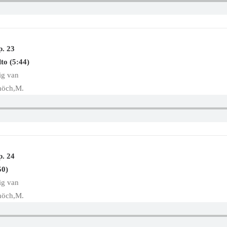
p. 23
lto (5:44)
ig van
höch,M.
p. 24
50)
ig van
höch,M.