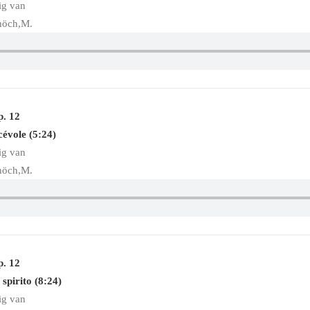
ig van
höch,M.
p. 12
cévole (5:24)
ig van
höch,M.
p. 12
 spirito (8:24)
ig van