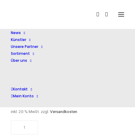
Home
Shop
Soloinstr. mit Orchester
Violinkonzerte
1,3+4
News
Künstler
Unsere Partner
Sortiment
Über uns
Violinkonzerte 1,3+4
Kontakt
Mein Konto
17,00
€
inkl. 20 % MwSt.
zzgl.
Versandkosten
Violinkonzerte
1,3+4