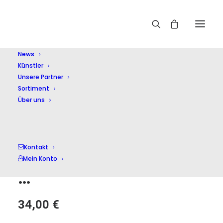
Home
Shop
Soloinstr. mit Orchester
Artur Balsam plays
Brahms,Beethoven,Mozart,…
News
Künstler
Unsere Partner
Sortiment
Über uns
Artur Balsam plays
Kontakt
Brahms,Beethoven,Mozart
Mein Konto
…
34,00
€