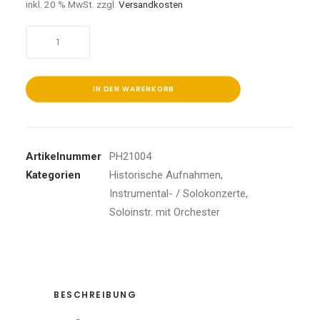
inkl. 20 % MwSt.
zzgl.
Versandkosten
Artur
Balsam
plays
Brahms,Beethoven,Mozart,...
IN DEN WARENKORB
Menge
Artikelnummer
PH21004
Kategorien
Historische Aufnahmen
,
Instrumental- / Solokonzerte
,
Soloinstr. mit Orchester
BESCHREIBUNG