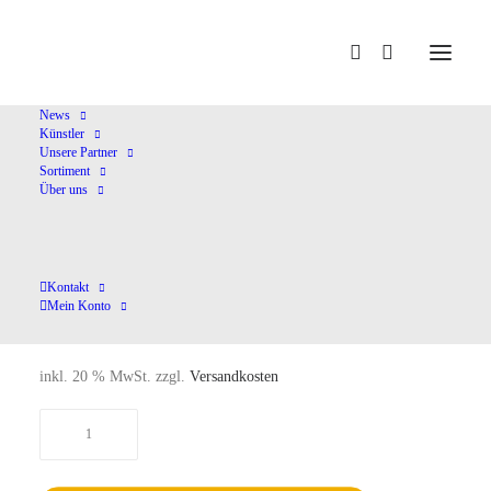
Home
Shop
Chormusik
Requiem
News
Künstler
Unsere Partner
Sortiment
Über uns
Requiem
Kontakt
Mein Konto
24,00
€
inkl. 20 % MwSt.
zzgl.
Versandkosten
Requiem
Menge