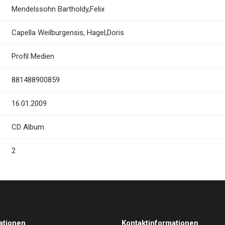
Mendelssohn Bartholdy,Felix
Capella Weilburgensis
,
Hagel,Doris
Profil Medien
881488900859
16.01.2009
CD Album
2
ationen
Kontaktinformationen