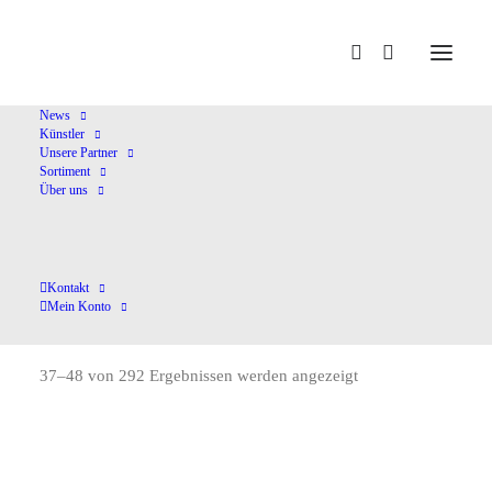
Home
Shop
Chormusik
Seite 4
News
Künstler
Unsere Partner
Sortiment
Über uns
Kontakt
Chormusik
Mein Konto
37–48 von 292 Ergebnissen werden angezeigt
Nach
Aktualität
sortiert