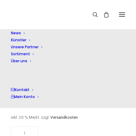
Home
Shop
Chormusik
Musik Für Die Seele Vol.2
News
Künstler
Unsere Partner
Sortiment
Über uns
Musik Für Die Seele
Vol.2
Kontakt
Mein Konto
17,00
€
inkl. 20 % MwSt.
zzgl.
Versandkosten
Musik