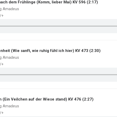
 nach dem Frühlinge (Komm, lieber Mai) KV 596 (2:17)
ng Amadeus
./+
enheit (Wie sanft, wie ruhig fühl ich hier) KV 473 (2:30)
ng Amadeus
./+
en (Ein Veilchen auf der Wiese stand) KV 476 (2:27)
ng Amadeus
./+