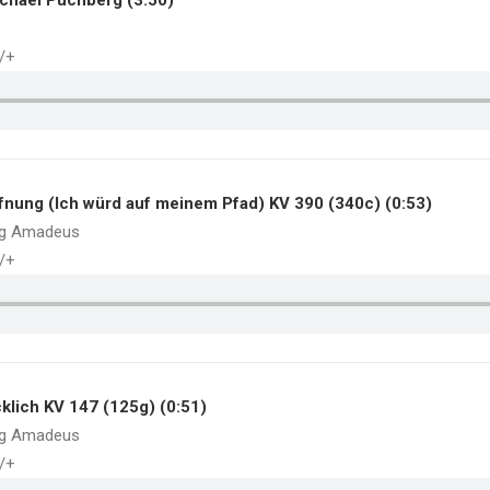
Michael Puchberg (3:50)
./+
offnung (Ich würd auf meinem Pfad) KV 390 (340c) (0:53)
ng Amadeus
./+
cklich KV 147 (125g) (0:51)
ng Amadeus
./+