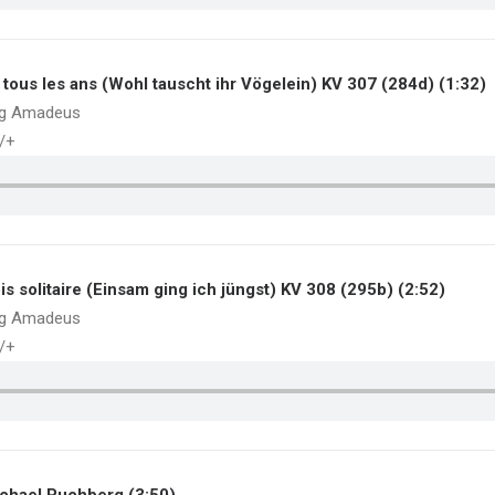
i tous les ans (Wohl tauscht ihr Vögelein) KV 307 (284d) (1:32)
ng Amadeus
./+
is solitaire (Einsam ging ich jüngst) KV 308 (295b) (2:52)
ng Amadeus
./+