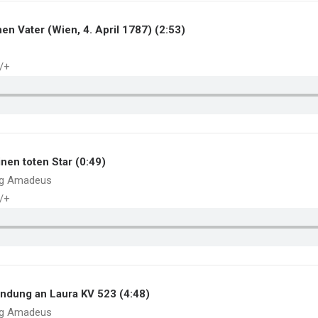
inen Vater (Wien, 4. April 1787) (2:53)
./+
inen toten Star (0:49)
ng Amadeus
./+
indung an Laura KV 523 (4:48)
ng Amadeus