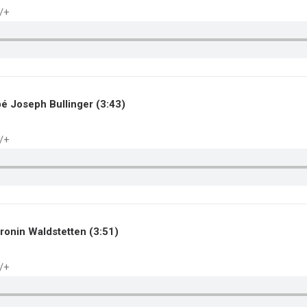
./+
bbé Joseph Bullinger (3:43)
./+
aronin Waldstetten (3:51)
./+