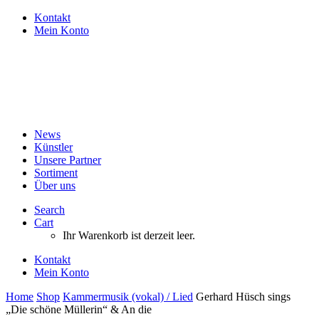
Kontakt
Mein Konto
News
Künstler
Unsere Partner
Sortiment
Über uns
Search
Cart
Ihr Warenkorb ist derzeit leer.
Kontakt
Mein Konto
Home
Shop
Kammermusik (vokal) / Lied
Gerhard Hüsch sings
„Die schöne Müllerin“ & An die