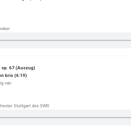
oniker
l op. 67 (Auszug)
on brio (6:19)
ig van
chester Stuttgart des SWR