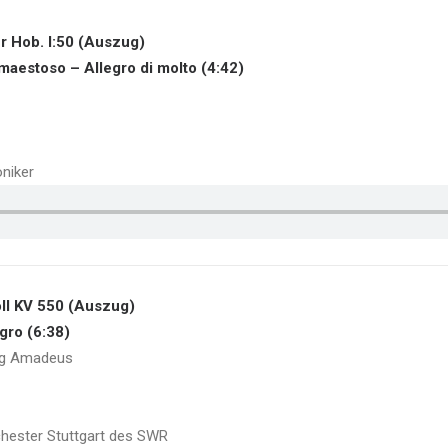
r Hob. l:50 (Auszug)
 maestoso – Allegro di molto (4:42)
oniker
oll KV 550 (Auszug)
egro (6:38)
ng Amadeus
chester Stuttgart des SWR