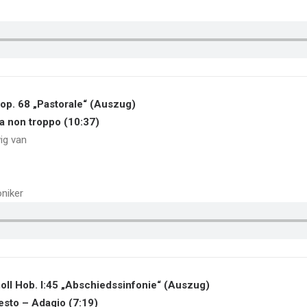
 op. 68 „Pastorale“ (Auszug)
ma non troppo (10:37)
ig van
oniker
moll Hob. I:45 „Abschiedssinfonie“ (Auszug)
Presto – Adagio (7:19)