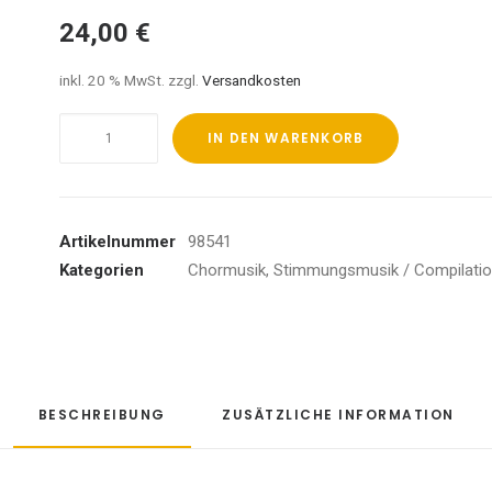
24,00
€
inkl. 20 % MwSt.
zzgl.
Versandkosten
Classical
IN DEN WARENKORB
Orchestral
Masterpieces
Menge
Artikelnummer
98541
Kategorien
Chormusik
,
Stimmungsmusik / Compilati
BESCHREIBUNG
ZUSÄTZLICHE INFORMATION