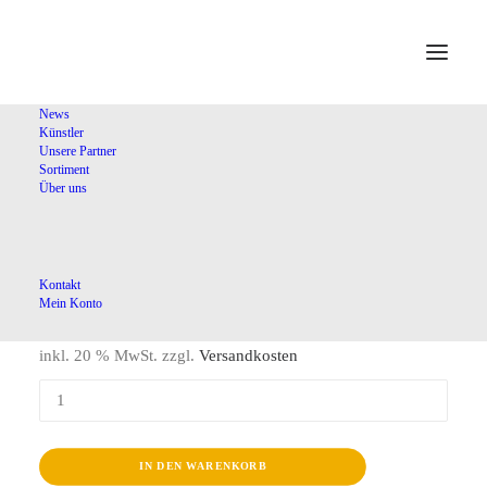
Home
Shop
Chormusik
Alexanderfest
News
Künstler
Unsere Partner
Sortiment
Über uns
Alexanderfest
Kontakt
24,00
€
Mein Konto
inkl. 20 % MwSt.
zzgl.
Versandkosten
Alexanderfest
Menge
IN DEN WARENKORB