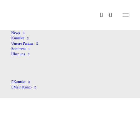
Home
Künstler
Kathrin Christians
News
Künstler
Unsere Partner
Sortiment
Über uns
Kontakt
Mein Konto