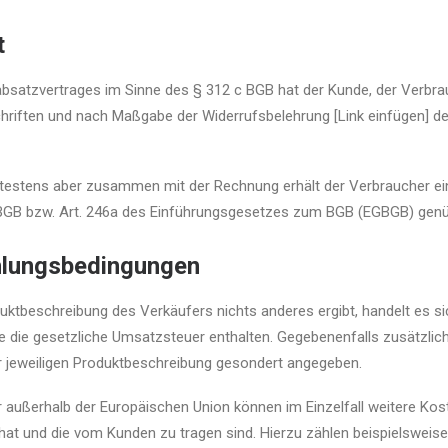
t
bsatzvertrages im Sinne des § 312 c BGB hat der Kunde, der Verbrau
riften und nach Maßgabe der Widerrufsbelehrung [Link einfügen] des
testens aber zusammen mit der Rechnung erhält der Verbraucher ei
BGB bzw. Art. 246a des Einführungsgesetzes zum BGB (EGBGB) genü
hlungsbedingungen
uktbeschreibung des Verkäufers nichts anderes ergibt, handelt es s
 die gesetzliche Umsatzsteuer enthalten. Gegebenenfalls zusätzlich
 jeweiligen Produktbeschreibung gesondert angegeben.
 außerhalb der Europäischen Union können im Einzelfall weitere Kost
 hat und die vom Kunden zu tragen sind. Hierzu zählen beispielsweise