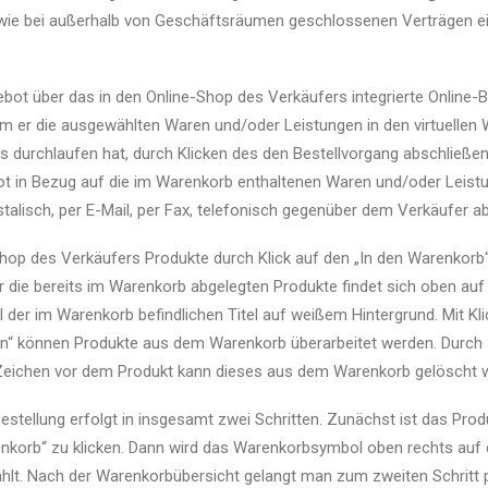
ie bei außerhalb von Geschäftsräumen geschlossenen Verträgen ei
ot über das in den Online-Shop des Verkäufers integrierte Online-B
em er die ausgewählten Waren und/oder Leistungen in den virtuellen
s durchlaufen hat, durch Klicken des den Bestellvorgang abschließen
ot in Bezug auf die im Warenkorb enthaltenen Waren und/oder Leistu
alisch, per E-Mail, per Fax, telefonisch gegenüber dem Verkäufer a
op des Verkäufers Produkte durch Klick auf den „In den Warenkorb
r die bereits im Warenkorb abgelegten Produkte findet sich oben au
der im Warenkorb befindlichen Titel auf weißem Hintergrund. Mit Kl
“ können Produkte aus dem Warenkorb überarbeitet werden. Durch s
 Zeichen vor dem Produkt kann dieses aus dem Warenkorb gelöscht 
stellung erfolgt in insgesamt zwei Schritten. Zunächst ist das Pro
enkorb“ zu klicken. Dann wird das Warenkorbsymbol oben rechts auf 
lt. Nach der Warenkorbübersicht gelangt man zum zweiten Schritt pe