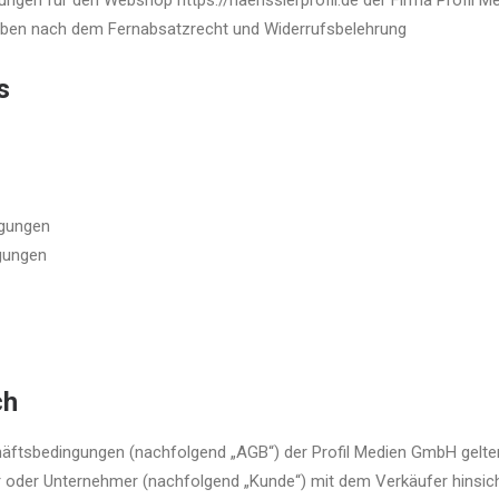
ngen für den Webshop https://haensslerprofil.de der Firma Profil 
ngaben nach dem Fernabsatzrecht und Widerrufsbelehrung
s
ngungen
gungen
ch
ftsbedingungen (nachfolgend „AGB“) der Profil Medien GmbH gelten 
r oder Unternehmer (nachfolgend „Kunde“) mit dem Verkäufer hinsich