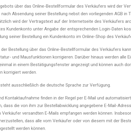
gebots über das Online-Bestellformular des Verkäufers wird der Ve
nach Absendung seiner Bestellung nebst den vorliegenden AGB in Tex
ätzlich wird der Vertragstext auf der Internetseite des Verkäufers a
tes Kundenkonto unter Angabe der entsprechenden Login-Daten kos
ung seiner Bestellung ein Kundenkonto im Online-Shop des Verkäufe
 der Bestellung über das Online-Bestellformular des Verkäufers kan
statur- und Mausfunktionen korrigieren. Darüber hinaus werden alle E
einmal in einem Bestätigungsfenster angezeigt und können auch dort
 korrigiert werden.
steht ausschließlich die deutsche Sprache zur Verfügung.
nd Kontaktaufnahme finden in der Regel per E-Mail und automatisierte
n, dass die von ihm zur Bestellabwicklung angegebene E-Mail-Adress
m Verkäufer versandten E-Mails empfangen werden können. Insbeso
herzustellen, dass alle vom Verkäufer oder von diesem mit der Best
ugestellt werden können.