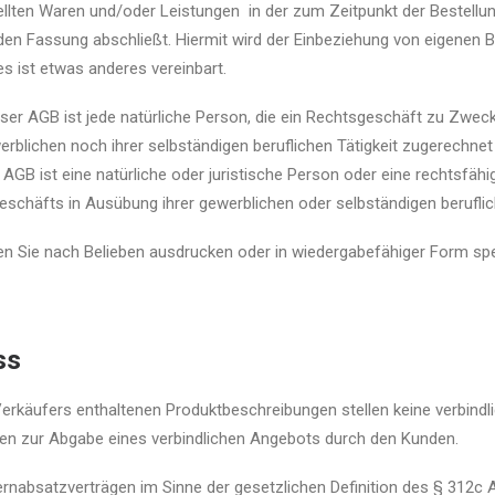
lten Waren und/oder Leistungen in der zum Zeitpunkt der Bestellung 
den Fassung abschließt. Hiermit wird der Einbeziehung von eigenen
es ist etwas anderes vereinbart.
er AGB ist jede natürliche Person, die ein Rechtsgeschäft zu Zweck
rblichen noch ihrer selbständigen beruflichen Tätigkeit zugerechne
AGB ist eine natürliche oder juristische Person oder eine rechtsfähi
schäfts in Ausübung ihrer gewerblichen oder selbständigen beruflich
 Sie nach Belieben ausdrucken oder in wiedergabefähiger Form spe
ss
erkäufers enthaltenen Produktbeschreibungen stellen keine verbind
nen zur Abgabe eines verbindlichen Angebots durch den Kunden.
rnabsatzverträgen im Sinne der gesetzlichen Definition des § 312c A