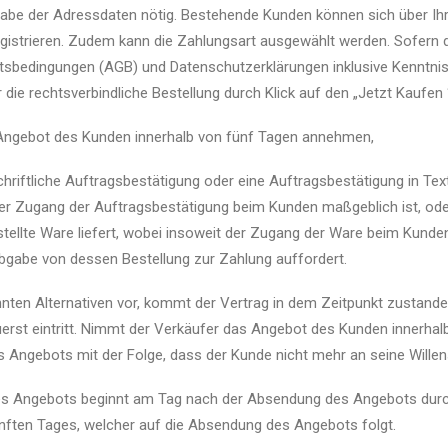
ngabe der Adressdaten nötig. Bestehende Kunden können sich über Ih
istrieren. Zudem kann die Zahlungsart ausgewählt werden. Sofern d
tsbedingungen (AGB) und Datenschutzerklärungen inklusive Kenntn
r die rechtsverbindliche Bestellung durch Klick auf den „Jetzt Kaufen 
Angebot des Kunden innerhalb von fünf Tagen annehmen,
riftliche Auftragsbestätigung oder eine Auftragsbestätigung in Tex
 der Zugang der Auftragsbestätigung beim Kunden maßgeblich ist, od
ellte Ware liefert, wobei insoweit der Zugang der Ware beim Kunden
gabe von dessen Bestellung zur Zahlung auffordert.
ten Alternativen vor, kommt der Vertrag in dem Zeitpunkt zustande,
erst eintritt. Nimmt der Verkäufer das Angebot des Kunden innerhalb 
es Angebots mit der Folge, dass der Kunde nicht mehr an seine Willen
es Angebots beginnt am Tag nach der Absendung des Angebots durc
nften Tages, welcher auf die Absendung des Angebots folgt.