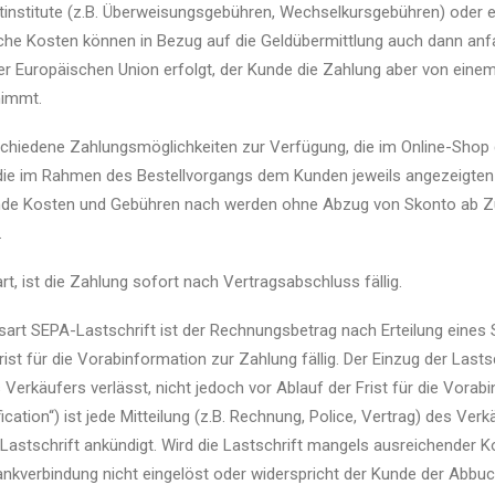
itinstitute (z.B. Überweisungsgebühren, Wechselkursgebühren) oder 
olche Kosten können in Bezug auf die Geldübermittlung auch dann anfa
der Europäischen Union erfolgt, der Kunde die Zahlung aber von eine
nimmt.
hiedene Zahlungsmöglichkeiten zur Verfügung, die im Online-Shop
 die im Rahmen des Bestellvorgangs dem Kunden jeweils angezeigten
lende Kosten und Gebühren nach werden ohne Abzug von Skonto ab Z
.
t, ist die Zahlung sofort nach Vertragsabschluss fällig.
art SEPA-Lastschrift ist der Rechnungsbetrag nach Erteilung eines
rist für die Vorabinformation zur Zahlung fällig. Der Einzug der Lastsc
Verkäufers verlässt, nicht jedoch vor Ablauf der Frist für die Vorab
cation“) ist jede Mitteilung (z.B. Rechnung, Police, Vertrag) des Ver
-Lastschrift ankündigt. Wird die Lastschrift mangels ausreichender
nkverbindung nicht eingelöst oder widerspricht der Kunde der Abbuc